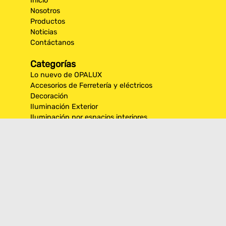
Inicio
Nosotros
Productos
Noticias
Contáctanos
Categorías
Lo nuevo de OPALUX
Accesorios de Ferretería y eléctricos
Decoración
Iluminación Exterior
Iluminación por espacios interiores
Los más destacados de Opalux
Opalux Lighting
Seguridad
Síguenos en nuestras
redes sociales