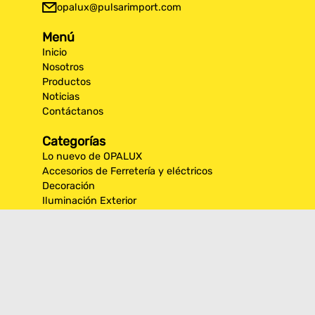
opalux@pulsarimport.com
Menú
Inicio
Nosotros
Productos
Noticias
Contáctanos
Categorías
Lo nuevo de OPALUX
Accesorios de Ferretería y eléctricos
Decoración
Iluminación Exterior
Iluminación por espacios interiores
Los más destacados de Opalux
Opalux Lighting
Seguridad
Síguenos en nuestras
redes sociales