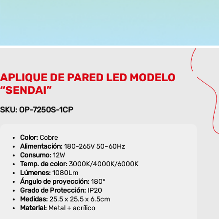
APLIQUE DE PARED LED MODELO
“SENDAI”
SKU: OP-7250S-1CP
Color:
Cobre
Alimentación:
180-265V 50~60Hz
Consumo:
12W
Temp. de color:
3000K/4000K/6000K
Lúmenes:
1080Lm
Ángulo de proyección:
180°
Grado de Protección:
IP20
Medidas:
25.5 x 25.5 x 6.5cm
Material:
Metal + acrílico