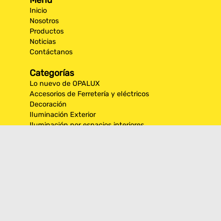
Menú
Inicio
Nosotros
Productos
Noticias
Contáctanos
Categorías
Lo nuevo de OPALUX
Accesorios de Ferretería y eléctricos
Decoración
Iluminación Exterior
Iluminación por espacios interiores
Los más destacados de Opalux
Opalux Lighting
Seguridad
Síguenos en nuestras
redes sociales