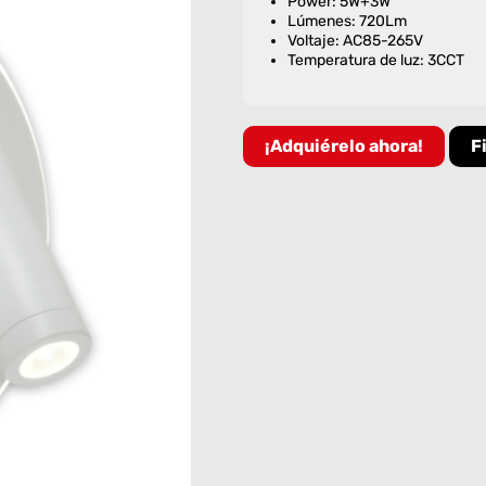
Power: 5W+3W
Lúmenes: 720Lm
Voltaje: AC85-265V
Temperatura de luz: 3CCT
¡Adquiérelo ahora!
F