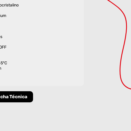
cristalino
ium
os
 OFF
45ºC
m
icha Técnica