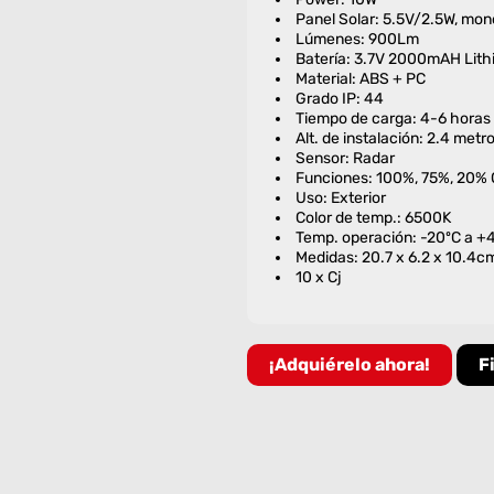
Panel Solar: 5.5V/2.5W, mono
Lúmenes: 900Lm
Batería: 3.7V 2000mAH Lith
Material: ABS + PC
Grado IP: 44
Tiempo de carga: 4-6 horas
Alt. de instalación: 2.4 metr
Sensor: Radar
Funciones: 100%, 75%, 20%
Uso: Exterior
Color de temp.: 6500K
Temp. operación: -20ºC a +
Medidas: 20.7 x 6.2 x 10.4c
10 x Cj
¡Adquiérelo ahora!
F