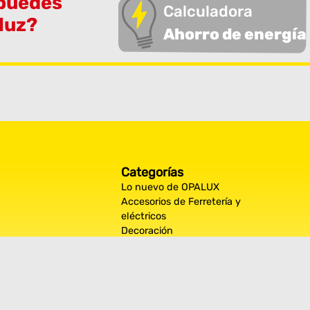
 puedes
Calculadora
 luz?
Ahorro de energía
Categorías
Lo nuevo de OPALUX
Accesorios de Ferretería y
eléctricos
Decoración
Iluminación Exterior
Iluminación por espacios
interiores
Los más destacados de Opalux
Opalux Lighting