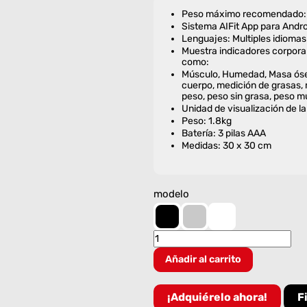
Peso máximo recomendado: 
Sistema AIFit App para Andro
Lenguajes: Multiples idiomas
Muestra indicadores corpora
como:
Músculo, Humedad, Masa ósea
cuerpo, medición de grasas, 
peso, peso sin grasa, peso mu
Unidad de visualización de la
Peso: 1.8kg
Batería: 3 pilas AAA
Medidas: 30 x 30 cm
modelo
BALANZA
ELECTRÓNICA
INTELIGENTE
Añadir al carrito
CON
BLUETOOH
cantidad
¡Adquiérelo ahora!
F