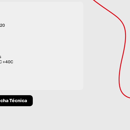
120
s
0C +40C
icha Técnica