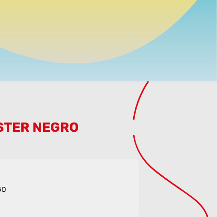
STER NEGRO
O