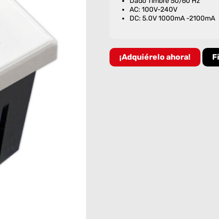
Dado Timbre 50/60 Hz
AC: 100V-240V
DC: 5.0V 1000mA -2100mA
¡Adquiérelo ahora!
F