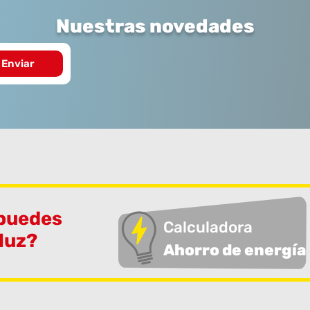
Nuestras novedades
 puedes
Calculadora
 luz?
Ahorro de energía