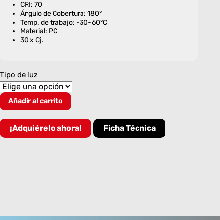
CRI: 70
Ángulo de Cobertura: 180°
Temp. de trabajo: -30~60°C
Material: PC
30 x Cj.
Tipo de luz
FIXTURE
Añadir al carrito
SLIM
LED
PAVONADO
¡Adquiérelo ahora!
Ficha Técnica
80W
cantidad