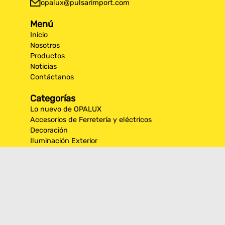
opalux@pulsarimport.com
Menú
Inicio
Nosotros
Productos
Noticias
Contáctanos
Categorías
Lo nuevo de OPALUX
Accesorios de Ferretería y eléctricos
Decoración
Iluminación Exterior
Iluminación por espacios interiores
Los más destacados de Opalux
Opalux Lighting
Seguridad
Síguenos en nuestras
redes sociales