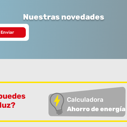
Nuestras novedades
 puedes
Calculadora
 luz?
Ahorro de energía