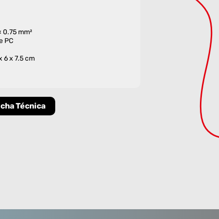
 × 0.75 mm²
de PC
x 6 x 7.5 cm
icha Técnica