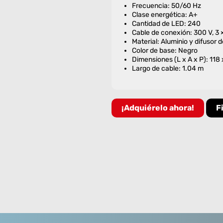
Frecuencia: 50/60 Hz
Clase energética: A+
Cantidad de LED: 240
Cable de conexión: 300 V, 3
Material: Aluminio y difusor 
Color de base: Negro
Dimensiones (L x A x P): 118 
Largo de cable: 1.04 m
¡Adquiérelo ahora!
F