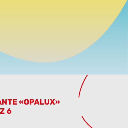
ANTE «OPALUX»
Z 6