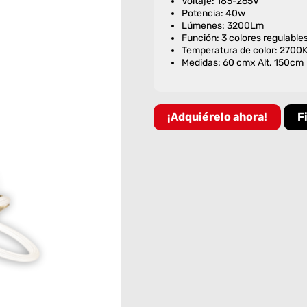
Voltaje: 185-265V
Potencia: 40w
Lúmenes: 3200Lm
Función: 3 colores regulable
Temperatura de color: 270
Medidas: 60 cmx Alt. 150cm
¡Adquiérelo ahora!
F