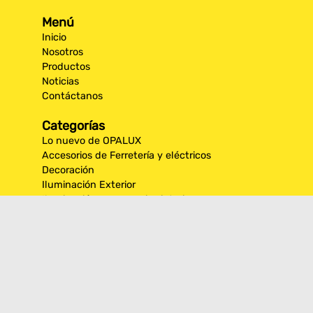
Menú
Inicio
Nosotros
Productos
Noticias
Contáctanos
Categorías
Lo nuevo de OPALUX
Accesorios de Ferretería y eléctricos
Decoración
Iluminación Exterior
Iluminación por espacios interiores
Los más destacados de Opalux
Opalux Lighting
Seguridad
Síguenos en nuestras
redes sociales