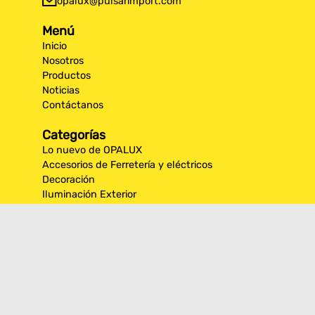
opalux@pulsarimport.com
Menú
Inicio
Nosotros
Productos
Noticias
Contáctanos
Categorías
Lo nuevo de OPALUX
Accesorios de Ferretería y eléctricos
Decoración
Iluminación Exterior
Iluminación por espacios interiores
Los más destacados de Opalux
Opalux Lighting
Seguridad
Síguenos en nuestras
redes sociales