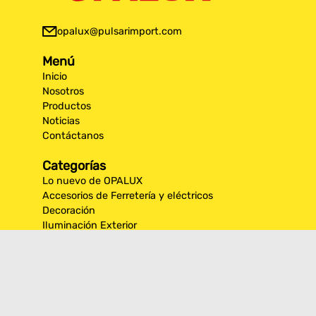
opalux@pulsarimport.com
Menú
Inicio
Nosotros
Productos
Noticias
Contáctanos
Categorías
Lo nuevo de OPALUX
Accesorios de Ferretería y eléctricos
Decoración
Iluminación Exterior
Iluminación por espacios interiores
Los más destacados de Opalux
Opalux Lighting
Seguridad
Síguenos en nuestras