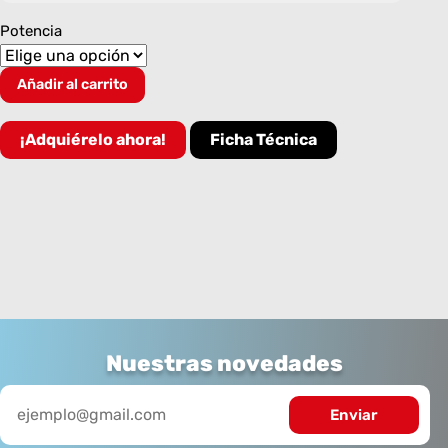
Potencia
SPOTLIGHT
Añadir al carrito
LUZ
CALIDA
cantidad
¡Adquiérelo ahora!
Ficha Técnica
Nuestras novedades