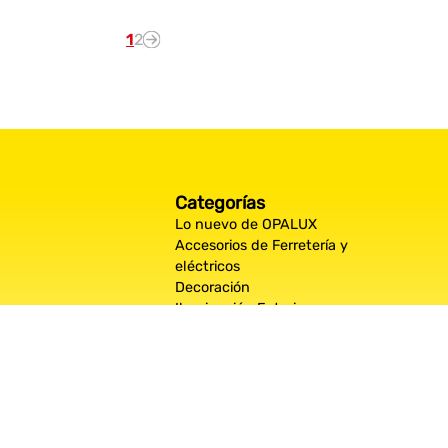
1
2
Categorías
Lo nuevo de OPALUX
Accesorios de Ferretería y
eléctricos
Decoración
Iluminación Exterior
Iluminación por espacios
interiores
Los más destacados de Opalux
Opalux Lighting
Seguridad