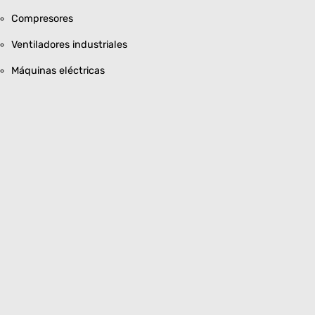
Compresores
Ventiladores industriales
Máquinas eléctricas
Equipos de automatización
Tableros eléctricos industriales
Es una solución confiable tanto para
instalaciones
nuevas
como para
mantenimiento y reposición
.
El
relé térmico Opalux
es una pieza clave para garantizar
el correcto funcionamiento y la protección de motores
eléctricos frente a sobrecargas. Su diseño robusto,
facilidad de uso y cumplimiento normativo lo convierten en
una elección segura para cualquier sistema eléctrico.