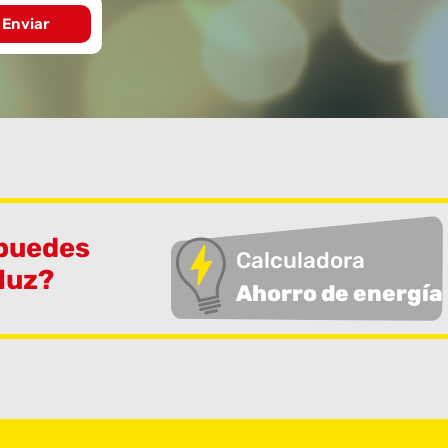
 puedes
Calculadora
 luz?
Ahorro de energía