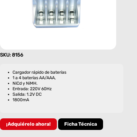
SKU: 8156
Cargador rápido de baterías
1 a 4 baterías AA/AAA,
NiCd y NiMH.
Entrada: 220V 60Hz
Salida: 1.2V DC
1800mA
¡Adquiérelo ahora!
Ficha Técnica