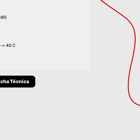
 480
 -+ 40 C
icha Técnica