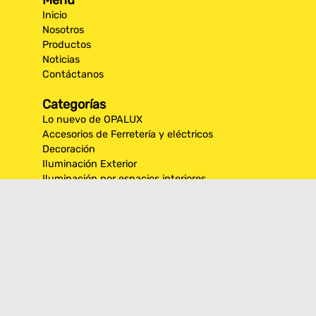
Menú
Inicio
Nosotros
Productos
Noticias
Contáctanos
Categorías
Lo nuevo de OPALUX
Accesorios de Ferretería y eléctricos
Decoración
Iluminación Exterior
Iluminación por espacios interiores
Los más destacados de Opalux
Opalux Lighting
Seguridad
Síguenos en nuestras
redes sociales