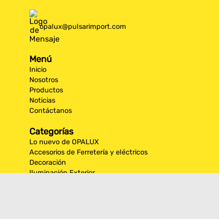
opalux@pulsarimport.com
Menú
Inicio
Nosotros
Productos
Noticias
Contáctanos
Categorías
Lo nuevo de OPALUX
Accesorios de Ferretería y eléctricos
Decoración
Iluminación Exterior
Iluminación por espacios interiores
Los más destacados de Opalux
Opalux Lighting
Seguridad