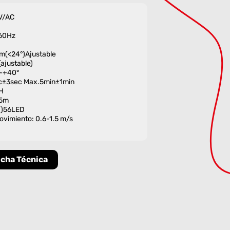
V/AC
/60Hz
2m(<24°)Ajustable
ajustable)
0~+40°
ec±3sec Max.5min±1min
H
.5m
M)56LED
ovimiento: 0.6-1.5 m/s
icha Técnica