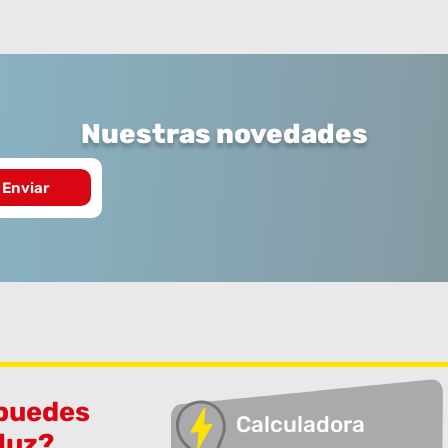
Nuestras novedades
 puedes
Calculadora
 luz?