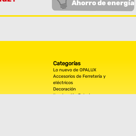
Ahorro de energía
Categorías
Lo nuevo de OPALUX
Accesorios de Ferretería y
eléctricos
Decoración
Iluminación Exterior
Iluminación por espacios
interiores
Los más destacados de Opalux
Opalux Lighting
Seguridad