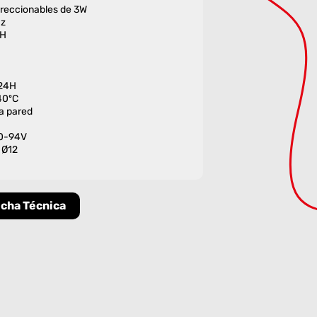
direccionables de 3W
Hz
AH
 24H
40ºC
la pared
-0-94V
 Ø12
icha Técnica