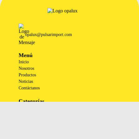
opalux@pulsarimport.com
Menú
Inicio
Nosotros
Productos
Noticias
Contáctanos
Categorías
Lo nuevo de OPALUX
Accesorios de Ferretería y eléctricos
Decoración
Iluminación Exterior
Iluminación por espacios interiores