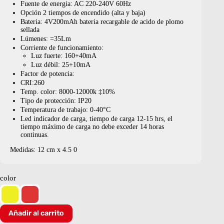
Fuente de energia: AC 220-240V 60Hz
Opción 2 tiempos de encendido (alta y baja)
Bateria: 4V200mAh bateria recargable de acido de plomo
sellada
Lúmenes: =35Lm
Corriente de funcionamiento:
Luz fuerte: 160+40mA
Luz débil: 25+10mA
Factor de potencia:
CRI:260
Temp. color: 8000-12000k ‡10%
Tipo de protección: IP20
Temperatura de trabajo: 0-40°C
Led indicador de carga, tiempo de carga 12-15 hrs, el
tiempo máximo de carga no debe exceder 14 horas
continuas.
Medidas: 12 cm x 4.5 0
color
LINTERNA
Añadir al carrito
RECARGABLE