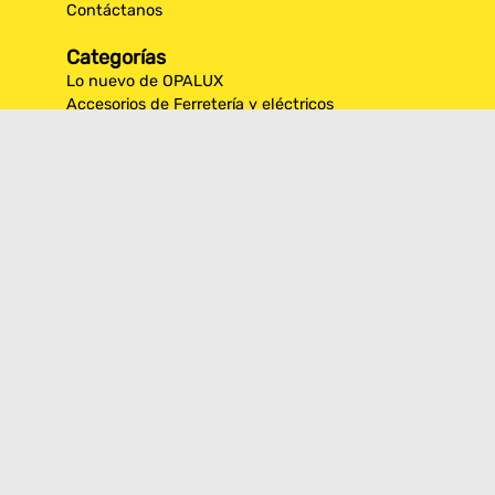
Contáctanos
Categorías
Lo nuevo de OPALUX
Accesorios de Ferretería y eléctricos
Decoración
Iluminación Exterior
Iluminación por espacios interiores
Los más destacados de Opalux
Opalux Lighting
Seguridad
Síguenos en nuestras
redes sociales