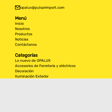
opalux@pulsarimport.com
Menú
Inicio
Nosotros
Productos
Noticias
Contáctanos
Categorías
Lo nuevo de OPALUX
Accesorios de Ferretería y eléctricos
Decoración
Iluminación Exterior
Iluminación por espacios interiores
Los más destacados de Opalux
Opalux Lighting
Seguridad
Síguenos en nuestras