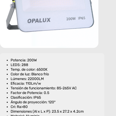
Potencia: 200W
LEDS: 288
Temp. de color: 6500K
Color de luz: Blanco frío
Lúmenes: 22000LM
Eficacia: 110Lm/w
Tensión de funcionamiento: 85-265V AC
Factor de Potencia: 0.5
Clasificación: IP65
Ángulo de proyección: 120°
Cri: Ra>80
Dimensiones (Al x L x P): 23.5 x 27.2 x 4.2cm