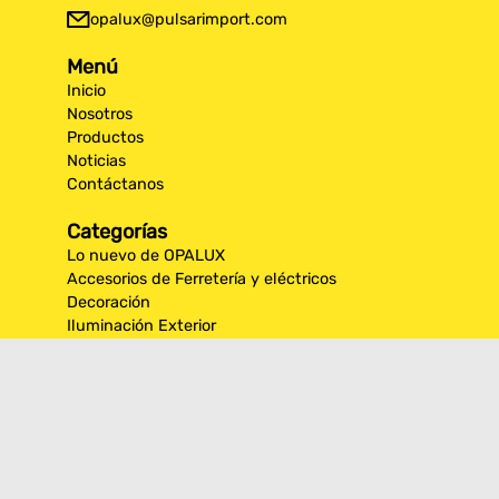
opalux@pulsarimport.com
Menú
Inicio
Nosotros
Productos
Noticias
Contáctanos
Categorías
Lo nuevo de OPALUX
Accesorios de Ferretería y eléctricos
Decoración
Iluminación Exterior
Iluminación por espacios interiores
Los más destacados de Opalux
Opalux Lighting
Seguridad
Síguenos en nuestras
redes sociales