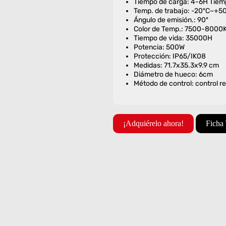
Tiempo de carga: 4-6H Tiemp
Temp. de trabajo: -20ºC~+5
Ángulo de emisión.: 90º
Color de Temp.: 7500-8000
Tiempo de vida: 35000H
Potencia: 500W
Protección: IP65/IK08
Medidas: 71.7x35.3x9.9 cm
Diámetro de hueco: 6cm
Método de control: control 
¡Adquiérelo ahora!
Ficha