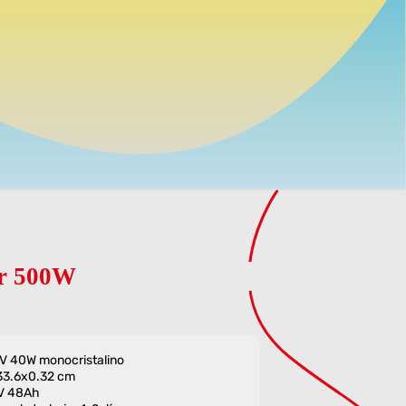
ar 500W
6V 40W monocristalino
x33.6x0.32 cm
2V 48Ah