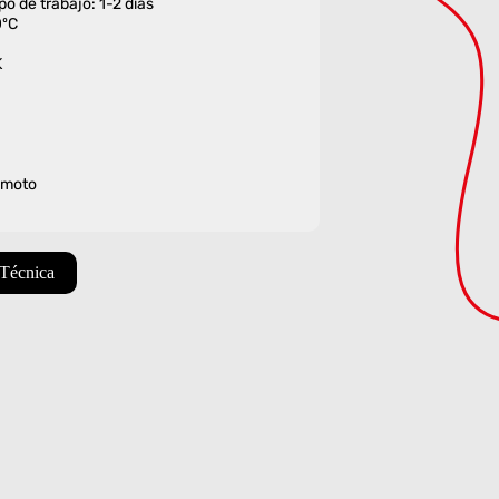
o de trabajo: 1-2 días
0ºC
K
remoto
 Técnica