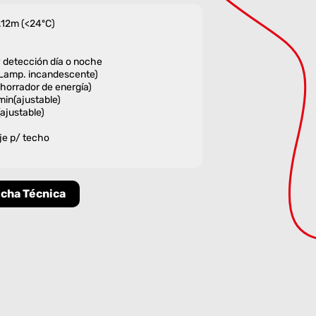
.12m (<24ºC)
y detección día o noche
amp. incandescente)
orrador de energía)
min(ajustable)
ajustable)
je p/ techo
icha Técnica