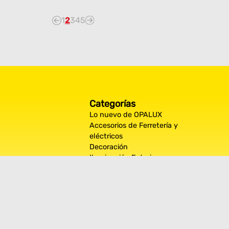
1
2
3
4
5
Categorías
Lo nuevo de OPALUX
Accesorios de Ferretería y
eléctricos
Decoración
Iluminación Exterior
Iluminación por espacios
interiores
Los más destacados de Opalux
Opalux Lighting
Seguridad