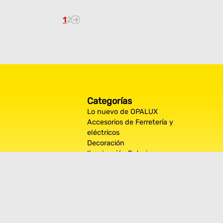
1
2
Categorías
Lo nuevo de OPALUX
Accesorios de Ferretería y
eléctricos
Decoración
Iluminación Exterior
Iluminación por espacios
interiores
Los más destacados de Opalux
Opalux Lighting
Seguridad