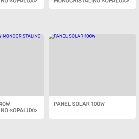
INO «OPALUX»
MONOCRISTALINO «OPALUX»
 40W
PANEL SOLAR 100W
INO «OPALUX»