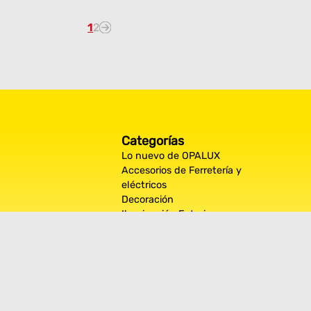
1
2
Categorías
Lo nuevo de OPALUX
Accesorios de Ferretería y
eléctricos
Decoración
Iluminación Exterior
Iluminación por espacios
interiores
Los más destacados de Opalux
Opalux Lighting
Seguridad