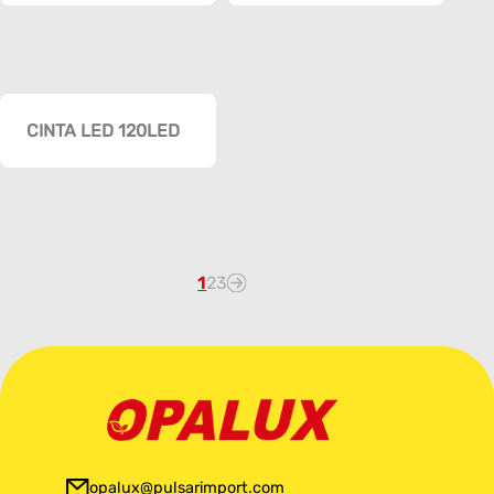
METROS
MASTERX200
CINTA LED 120LED
1
2
3
opalux@pulsarimport.com