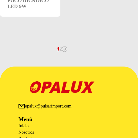
FOCO DICROICO
LED 9W
1
2
opalux@pulsarimport.com
Menú
Inicio
Nosotros